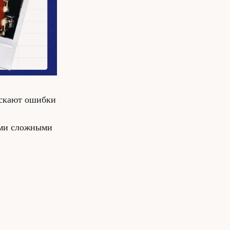
ускают ошибки
ыми сложными
!